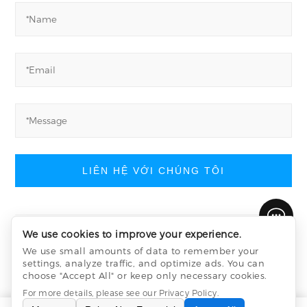
LIÊN HỆ VỚI CHÚNG TÔI
We use cookies to improve your experience.
Công ty TNHH Công nghệ Máy móc Wuxi
We use small amounts of data to remember your
YuchengMachinery
settings, analyze traffic, and optimize ads. You can
©
All Rights Reserved
choose "Accept All" or keep only necessary cookies.
Privacy Policy
sitemap.xml
sitemap.html
For more details, please see our
Privacy Policy
.