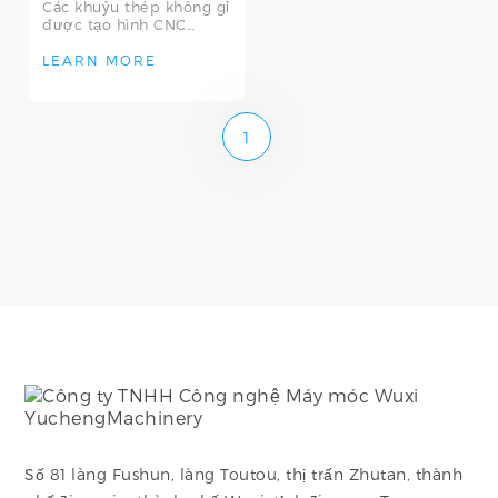
Các khuỷu thép không gỉ
được tạo hình CNC
chính xác với góc độ
chính xác và thành bên
LEARN MORE
trong nhẵn mịn
1
Số 81 làng Fushun, làng Toutou, thị trấn Zhutan, thành