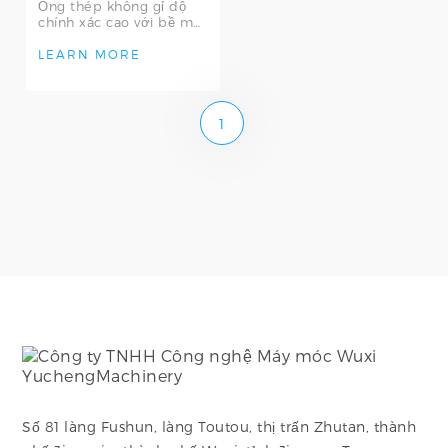
Ống thép không gỉ độ
chính xác cao với bề mặt
trong/ngoài nhẵn mịn và
khả năng chống ăn mòn
LEARN MORE
tuyệt vờ
1
Số 81 làng Fushun, làng Toutou, thị trấn Zhutan, thành